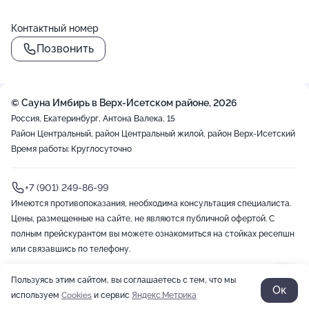
Контактный номер
Позвонить
()=>`
${Rn}
+
`
© Сауна Имбирь в Верх-Исетском районе, 2026
−
Россия, Екатеринбург, Антона Валека, 15
Район Центральный, район Центральный жилой, район Верх-Исетский
Время работы: Круглосуточно
+7 (901) 249-86-99
Имеются противопоказания, необходима консультация специалиста.
Цены, размещенные на сайте, не являются публичной офертой. С
полным прейскурантом вы можете ознакомиться на стойках ресепшн
или связавшись по телефону.
Пользуясь этим сайтом, вы соглашаетесь с тем, что мы
2012-2026 © ZOON
Политика обработки данных
Разработано в Zoon
Ок
используем
Cookies
и сервис
Яндекс.Метрика