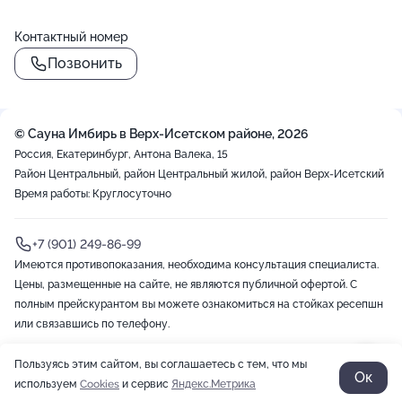
Контактный номер
Позвонить
()=>`
${Rn}
+
`
© Сауна Имбирь в Верх-Исетском районе, 2026
−
Россия, Екатеринбург, Антона Валека, 15
Район Центральный, район Центральный жилой, район Верх-Исетский
Время работы: Круглосуточно
+7 (901) 249-86-99
Имеются противопоказания, необходима консультация специалиста.
Цены, размещенные на сайте, не являются публичной офертой. С
полным прейскурантом вы можете ознакомиться на стойках ресепшн
или связавшись по телефону.
Пользуясь этим сайтом, вы соглашаетесь с тем, что мы
2012-2026 © ZOON
Политика обработки данных
Разработано в Zoon
Ок
используем
Cookies
и сервис
Яндекс.Метрика